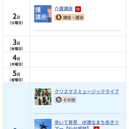
介護講座
2
講座・講演
日
（火曜日）
3
日
（水曜日）
4
日
（木曜日）
5
日
（金曜日）
クリスマスミュージックライブ
その他
歩いて発見 伊達なまち歩きツ
アー【仙台城跡】