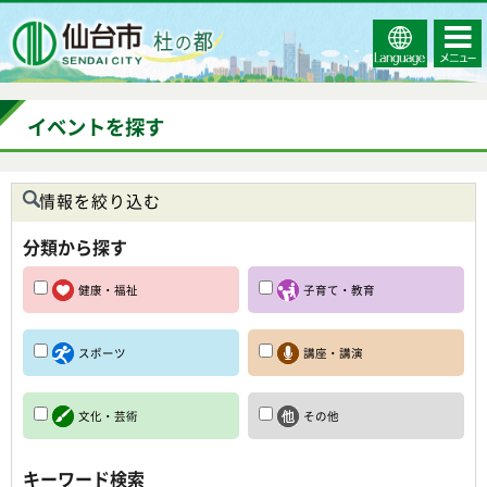
Select
コンテ
仙台市
Language
ンツメ
ニュー
イベントを探す
情報を絞り込む
分類から探す
健康・福祉
子育て・教育
スポーツ
講座・講演
文化・芸術
その他
キーワード検索