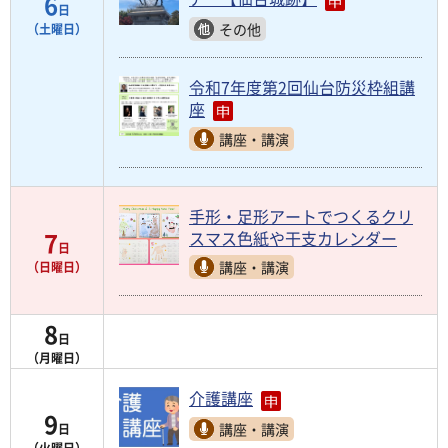
6
日
その他
（土曜日）
令和7年度第2回仙台防災枠組講
座
講座・講演
手形・足形アートでつくるクリ
7
スマス色紙や干支カレンダー
日
講座・講演
（日曜日）
8
日
（月曜日）
介護講座
9
講座・講演
日
（火曜日）