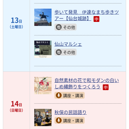
歩いて発見 伊達なまち歩きツ
13
アー【仙台城跡】
日
その他
（土曜日）
仙山マルシェ
その他
自然素材の花で和モダンの白い
しめ縄飾りをつくろう
講座・講演
14
日
（日曜日）
秋保の民話語り
講座・講演