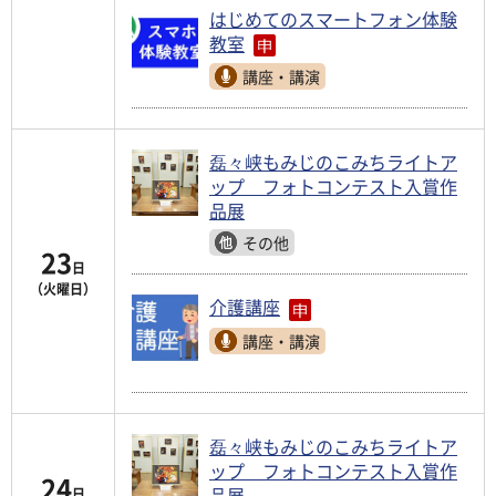
はじめてのスマートフォン体験
教室
講座・講演
磊々峡もみじのこみちライトア
ップ フォトコンテスト入賞作
品展
その他
23
日
（火曜日）
介護講座
講座・講演
磊々峡もみじのこみちライトア
ップ フォトコンテスト入賞作
24
品展
日