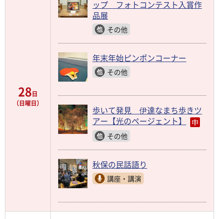
ップ フォトコンテスト入賞作
品展
その他
年末年始ピンポンコーナー
その他
28
日
（日曜日）
歩いて発見 伊達なまち歩きツ
アー【光のページェント】
その他
秋保の民話語り
講座・講演