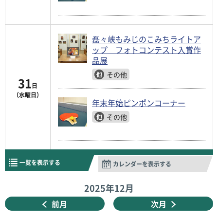
磊々峡もみじのこみちライトア
ップ フォトコンテスト入賞作
品展
その他
31
日
（水曜日）
年末年始ピンポンコーナー
その他
一覧を表示する
カレンダーを表示する
2025年
12月
前月
次月