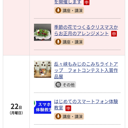
を開催します
講座・講演
季節の花でつくるクリスマスか
らお正月のアレンジメント
講座・講演
磊々峡もみじのこみちライトア
ップ フォトコンテスト入賞作
品展
その他
はじめてのスマートフォン体験
22
教室
日
（月曜日）
講座・講演