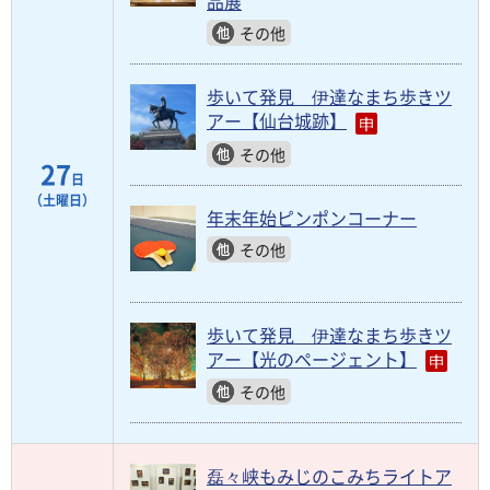
品展
その他
歩いて発見 伊達なまち歩きツ
アー【仙台城跡】
その他
27
日
（土曜日）
年末年始ピンポンコーナー
その他
歩いて発見 伊達なまち歩きツ
アー【光のページェント】
その他
磊々峡もみじのこみちライトア