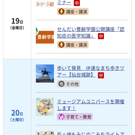
ミナー
講座・講演
19
日
（金曜日）
せんだい豊齢学園公開講座「認
知症の医学知識」
講座・講演
歩いて発見 伊達なまち歩きツ
アー【仙台城跡】
その他
ミュージアムユニバースを開催
します！
20
日
子育て・教育
（土曜日）
磊々峡もみじのこみちライトア