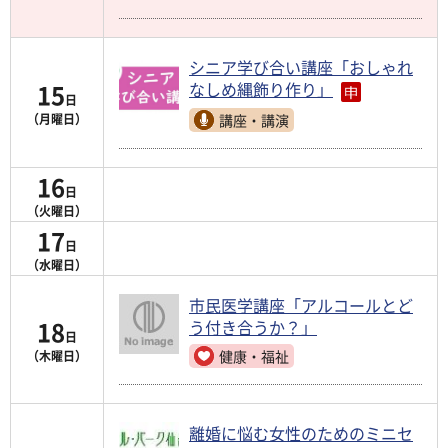
シニア学び合い講座「おしゃれ
15
なしめ縄飾り作り」
日
講座・講演
（月曜日）
16
日
（火曜日）
17
日
（水曜日）
市民医学講座「アルコールとど
18
う付き合うか？」
日
健康・福祉
（木曜日）
離婚に悩む女性のためのミニセ