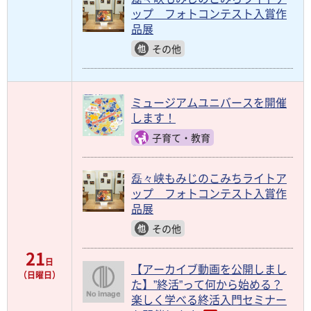
ップ フォトコンテスト入賞作
品展
その他
ミュージアムユニバースを開催
します！
子育て・教育
磊々峡もみじのこみちライトア
ップ フォトコンテスト入賞作
品展
その他
21
日
【アーカイブ動画を公開しまし
（日曜日）
た】”終活”って何から始める？
楽しく学べる終活入門セミナー