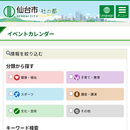
Select
コンテ
仙台市
Language
ンツメ
ニュー
イベントカレンダー
情報を絞り込む
分類から探す
健康・福祉
子育て・教育
スポーツ
講座・講演
文化・芸術
その他
キーワード検索