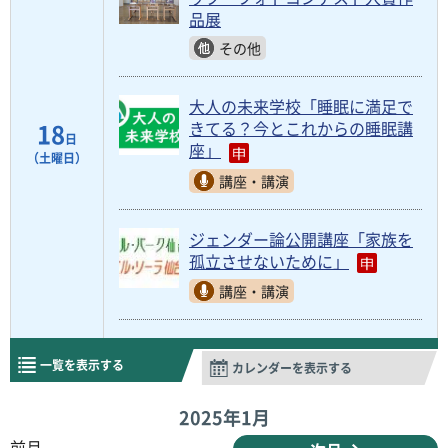
品展
その他
大人の未来学校「睡眠に満足で
18
きてる？今とこれからの睡眠講
日
座」
（土曜日）
講座・講演
ジェンダー論公開講座「家族を
孤立させないために」
講座・講演
一覧を表示する
カレンダーを表示する
2025年
1月
前月