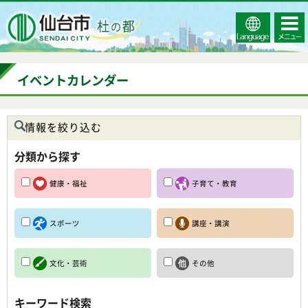
Select
コンテ
仙台市
Language
ンツメ
ニュー
イベントカレンダー
情報を絞り込む
分類から探す
健康・福祉
子育て・教育
スポーツ
講座・講演
文化・芸術
その他
キーワード検索