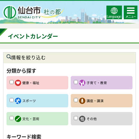
Select
コンテ
仙台市
Language
ンツメ
ニュー
イベントカレンダー
情報を絞り込む
分類から探す
健康・福祉
子育て・教育
スポーツ
講座・講演
文化・芸術
その他
キーワード検索