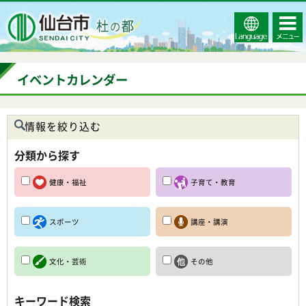
Select
コンテ
仙台市
Language
ンツメ
ニュー
イベントカレンダー
情報を絞り込む
分類から探す
健康・福祉
子育て・教育
スポーツ
講座・講演
文化・芸術
その他
キーワード検索