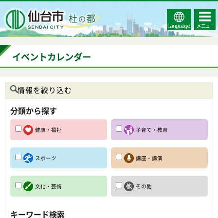
Select
コンテ
仙台市
Language
ンツメ
ニュー
イベントカレンダー
情報を絞り込む
分類から探す
健康・福祉
子育て・教育
スポーツ
講座・講演
文化・芸術
その他
キーワード検索