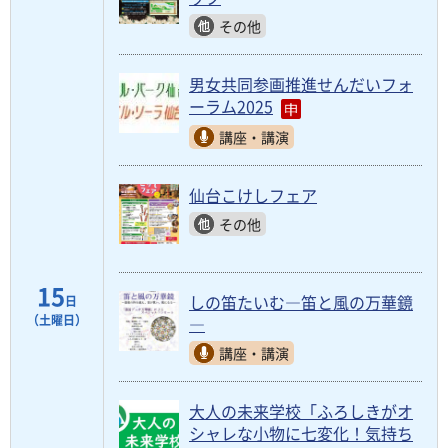
その他
男女共同参画推進せんだいフォ
ーラム2025
講座・講演
仙台こけしフェア
その他
15
しの笛たいむ―笛と風の万華鏡
日
（土曜日）
―
講座・講演
大人の未来学校「ふろしきがオ
シャレな小物に七変化！気持ち