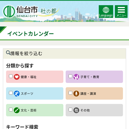
Select
コンテ
仙台市
Language
ンツメ
ニュー
イベントカレンダー
情報を絞り込む
分類から探す
健康・福祉
子育て・教育
スポーツ
講座・講演
文化・芸術
その他
キーワード検索