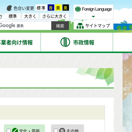
標準
青
黄
黒
色合い変更
Foreign Language
標準
大きく
さらに大きく
さ
Select Language
サイトマップ
事業者向け情報
市政情報
文化・芸術
その他