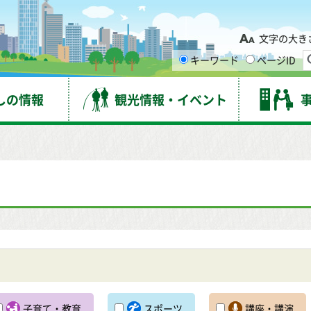
台市
文字の大き
キーワード
ページID
しの情報
観光情報・イベント
子育て・教育
スポーツ
講座・講演