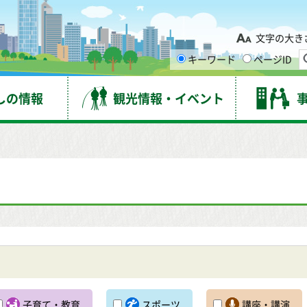
台市
文字の大き
キーワード
ページID
しの情報
観光情報・イベント
子育て・教育
スポーツ
講座・講演