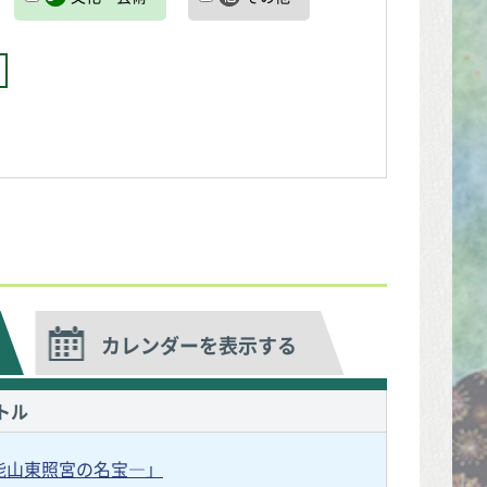
カレンダーを表示する
トル
能山東照宮の名宝―」