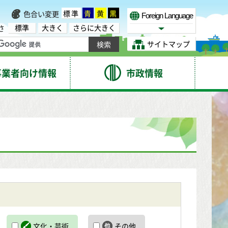
標準
青
黄
黒
色合い変更
Foreign Language
標準
大きく
さらに大きく
さ
Select Language
サイトマップ
事業者向け情報
市政情報
文化・芸術
その他