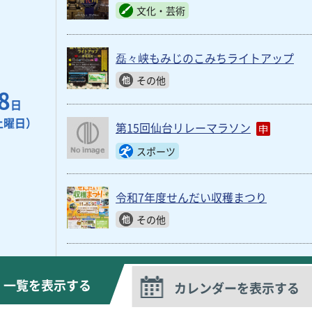
文化・芸術
磊々峡もみじのこみちライトアップ
その他
8
日
土曜日）
第15回仙台リレーマラソン
スポーツ
令和7年度せんだい収穫まつり
その他
一覧を表示する
カレンダーを表示する