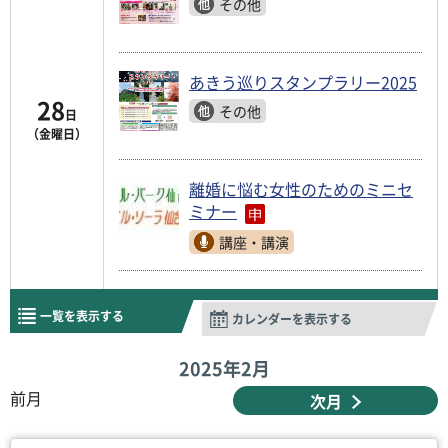
その他
あきう巡りスタンプラリー2025
28
その他
日
（金曜日）
離婚に悩む女性のためのミニセ
ミナー
講座・講演
一覧を表示する
カレンダーを表示する
2025年
2月
前月
次月