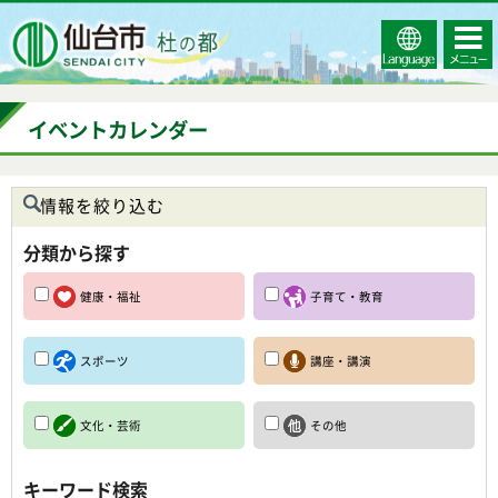
Select
コンテ
仙台市
Language
ンツメ
ニュー
イベントカレンダー
情報を絞り込む
分類から探す
健康・福祉
子育て・教育
スポーツ
講座・講演
文化・芸術
その他
キーワード検索