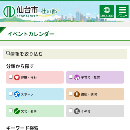
Select
コンテ
仙台市
Language
ンツメ
ニュー
イベントカレンダー
情報を絞り込む
分類から探す
健康・福祉
子育て・教育
スポーツ
講座・講演
文化・芸術
その他
キーワード検索