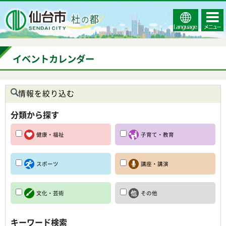
Select
コンテ
仙台市
Language
ンツメ
ニュー
イベントカレンダー
情報を絞り込む
分類から探す
健康・福祉
子育て・教育
スポーツ
講座・講演
文化・芸術
その他
キーワード検索