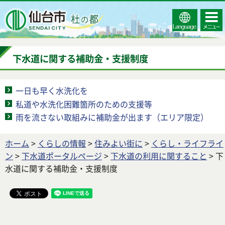
Select
コンテ
仙台市
Language
ンツメ
ニュー
下水道に関する補助金・支援制度
一日も早く水洗化を
私道や水洗化困難箇所のための支援等
雨を流さない取組みに補助金が出ます（エリア限定）
ホーム
>
くらしの情報
>
住みよい街に
>
くらし・ライフライ
ン
>
下水道ポータルページ
>
下水道の利用に関すること
> 下
水道に関する補助金・支援制度