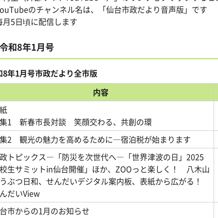
YouTubeのチャンネル名は、「仙台市政だより音声版」です
毎月5日頃に配信します
令和8年1月号
和8年1月号市政だより全市版
内容
表紙
集1 新春市長対談 笑顔交わる、共創の環
集2 観光の魅力を高めるために―宿泊税が始まります
政トピックス―「防災を次世代へ―「世界津波の日」2025
校生サミットin仙台開催」ほか、ZOOっと楽しく！ 八木山
うぶつ日和、せんだいデジタル案内板、表紙から広がる！
んだいView
台市からの1月のお知らせ