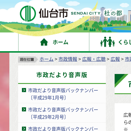
仙
ホーム
くら
ホーム
>
市政情報
>
広報・広聴
>
広報
>
市
市政だより音声版
市政だより音声版バックナンバー
〔平成29年1月号〕
市政だより音声版バックナンバー
広
〔平成29年2月号〕
ら
市政だより音声版バックナンバー
※