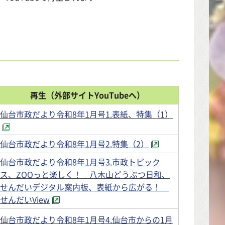
再生（外部サイトYouTubeへ）
仙台市政だより令和8年1月号1.表紙、特集（1）
仙台市政だより令和8年1月号2.特集（2）
仙台市政だより令和8年1月号3.市政トピック
ス、ZOOっと楽しく！ 八木山どうぶつ日和、
せんだいデジタル案内板、表紙から広がる！
せんだいView
仙台市政だより令和8年1月号4.仙台市からの1月