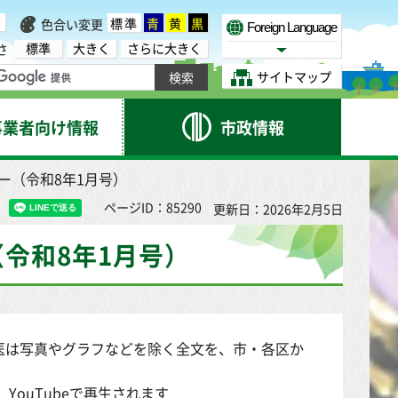
標準
青
黄
黒
色合い変更
Foreign Language
標準
大きく
さらに大きく
さ
Select Language
サイトマップ
事業者向け情報
市政情報
ー（令和8年1月号）
ページID：85290
更新日：2026年2月5日
令和8年1月号）
医は写真やグラフなどを除く全文を、市・各区か
YouTubeで再生されます