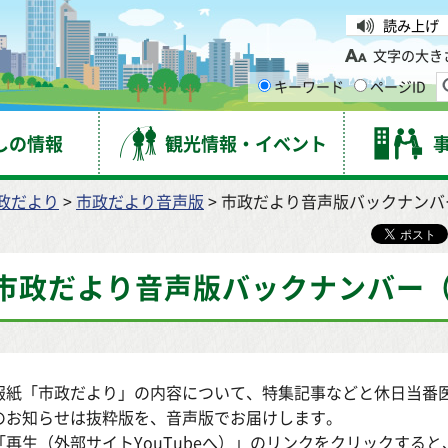
台市
読み上げ
文字の大き
キーワード
ページID
しの情報
観光情報・イベント
政だより
>
市政だより音声版
> 市政だより音声版バックナンバ
市政だより音声版バックナンバー（
報紙「市政だより」の内容について、特集記事などと休日当番
のお知らせは抜粋版を、音声版でお届けします。
「再生（外部サイトYouTubeへ）」のリンクをクリックすると、