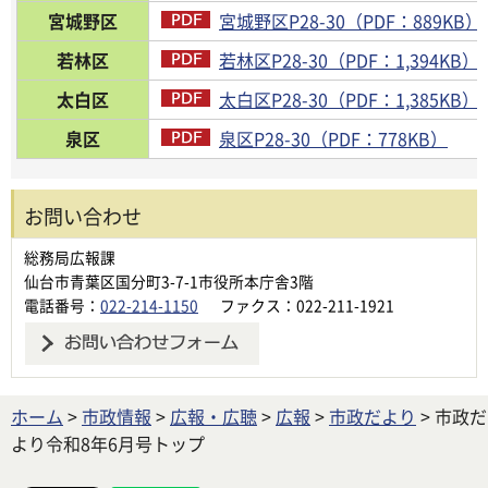
宮城野区
宮城野区P28-30（PDF：889KB）
若林区
若林区P28-30（PDF：1,394KB）
太白区
太白区P28-30（PDF：1,385KB）
泉区
泉区P28-30（PDF：778KB）
お問い合わせ
総務局広報課
仙台市青葉区国分町3-7-1市役所本庁舎3階
電話番号：
022-214-1150
ファクス：022-211-1921
ホーム
>
市政情報
>
広報・広聴
>
広報
>
市政だより
> 市政だ
より令和8年6月号トップ