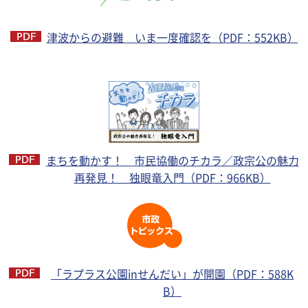
津波からの避難 いま一度確認を（PDF：552KB）
まちを動かす！ 市民協働のチカラ／政宗公の魅力
再発見！ 独眼竜入門（PDF：966KB）
「ラプラス公園inせんだい」が開園（PDF：588K
B）