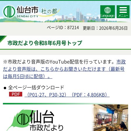
Select
コンテ
仙台市
Language
ンツメ
ニュー
ページID：87214
更新日：2026年6月26日
市政だより令和8年6月号トップ
※市政だより音声版のYouTube配信を行っています。
市政
だより音声版は、こちらからお聞きいただけます（最新号
は毎月5日頃に配信）。
全ページ一括ダウンロード
（P01-27、P30-32）（PDF：4,806KB）