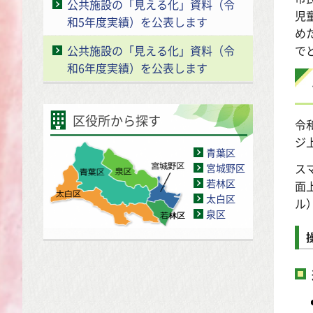
公共施設の「見える化」資料（令
児
和5年度実績）を公表します
め
で
公共施設の「見える化」資料（令
和6年度実績）を公表します
区役所から探す
令
ジ
青葉区
ス
宮城野区
若林区
面
太白区
ル
泉区