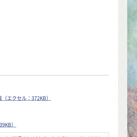
（エクセル：372KB）
9KB）