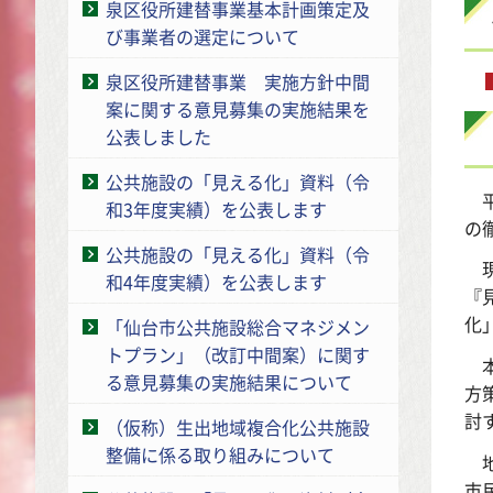
泉区役所建替事業基本計画策定及
び事業者の選定について
泉区役所建替事業 実施方針中間
案に関する意見募集の実施結果を
公表しました
公共施設の「見える化」資料（令
平
和3年度実績）を公表します
の
公共施設の「見える化」資料（令
現
和4年度実績）を公表します
『
化
「仙台市公共施設総合マネジメン
トプラン」（改訂中間案）に関す
本
る意見募集の実施結果について
方
討
（仮称）生出地域複合化公共施設
整備に係る取り組みについて
地
市