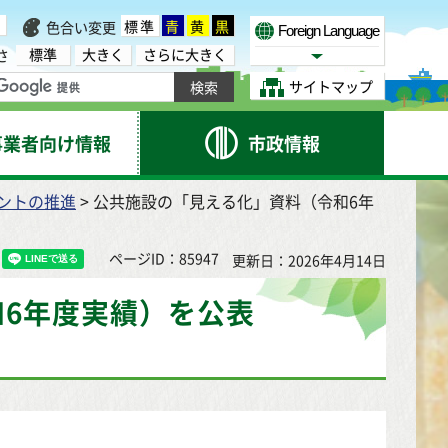
標準
青
黄
黒
色合い変更
Foreign Language
標準
大きく
さらに大きく
さ
Select Language
サイトマップ
事業者向け情報
市政情報
ントの推進
> 公共施設の「見える化」資料（令和6年
ページID：85947
更新日：2026年4月14日
6年度実績）を公表