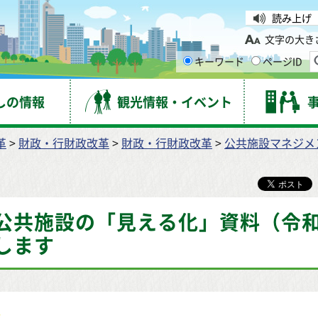
台市
読み上げ
文字の大き
キーワード
ページID
しの情報
観光情報・イベント
革
>
財政・行財政改革
>
財政・行財政改革
>
公共施設マネジメ
公共施設の「見える化」資料（令和
します