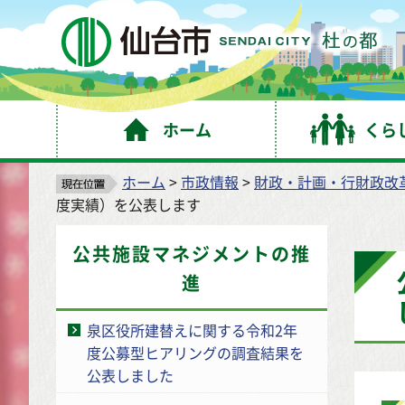
仙
ホーム
くら
ホーム
>
市政情報
>
財政・計画・行財政改
度実績）を公表します
公共施設マネジメントの推
進
泉区役所建替えに関する令和2年
度公募型ヒアリングの調査結果を
公表しました