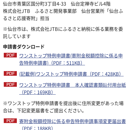
仙台市青葉区国分町3丁目4-33 仙台定禅寺ビル4階
株式会社JTB ふるさと開発事業部 仙台営業所「仙台ふ
るさと応援寄附」担当
※仙台市は、株式会社JTBにふるさと納税に係る業務を委
託しています
申請書ダウンロード
ワンストップ特例申請書(寄附金税額控除に係る申
告特例申請書)（PDF：511KB）
(記載例)ワンストップ特例申請書（PDF：428KB）
ワンストップ特例申請書 本人確認書類貼付用台紙
（PDF：169KB）
※ワンストップ特例申請書を提出後に住所変更があった場
合は、下記変更届書をご提出ください。
寄附金税額控除に係る申告特例申請事項変更届出書
（PDF：188KB）