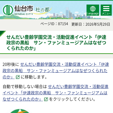
Select
コンテ
仙台市
Language
ンツメ
ニュー
ページID：87154
更新日：2026年5月29日
せんだい豊齢学園交流・活動促進イベント「伊達
政宗の黒船 サン・ファンミュージアムはなぜつ
くられたのか」
20秒後に
せんだい豊齢学園交流・活動促進イベント「伊達
政宗の黒船 サン・ファンミュージアムはなぜつくられた
のか」
に移動します。
自動で移動しない場合は
せんだい豊齢学園交流・活動促進
イベント「伊達政宗の黒船 サン・ファンミュージアムは
なぜつくられたのか」
をクリックしてください。