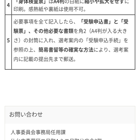
「身体検査票」
は
A4判
の白紙に
縮小や拡大をせず
に
4
印刷。感熱紙や裏紙は使用不可。
必要事項を全て記入したら、
「受験申込書」と「受
験票」、その他必要な書類
を角2（A4判が入る大き
5
さ）の封筒に入れ、選考案内の「受験申込手続」を
参照の上、
簡易書留等の確実な方法
により、選考案
内に記載の提出先まで郵送。
お問い合わせ
人事委員会事務局任用課