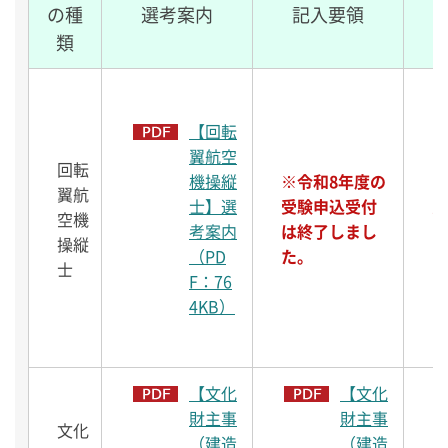
の種
選考案内
記入要領
類
【回転
翼航空
回転
機操縦
※令和8年度の
※
翼航
士】選
受験申込受付
受
空機
考案内
は終了しまし
は
操縦
（PD
た。
た
士
F：76
4KB）
【文化
【文化
財主事
財主事
文化
（建造
（建造