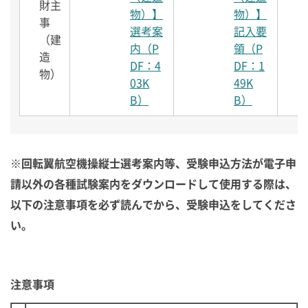
財主
物）】
物）】
事
選考案
記入要
（建
内（P
領（P
造
DF：4
DF：1
物）
03K
49K
B）
B）
※回転翼航空機操縦士選考案内等、受験申込方法が電子申
請以外の各種試験案内をダウンロードして使用する際は、
以下の注意事項を必ず読んでから、受験申込をしてくださ
い。
注意事項