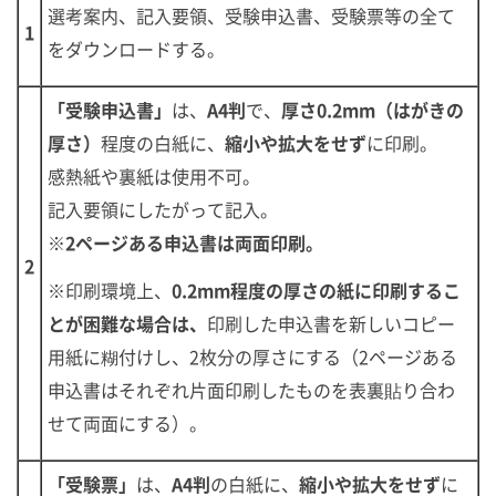
選考案内、記入要領、受験申込書、受験票等の全て
1
をダウンロードする。
「受験申込書」
は、
A4判
で、
厚さ0.2mm（はがきの
厚さ）
程度の白紙に、
縮小や拡大をせず
に印刷。
感熱紙や裏紙は使用不可。
記入要領にしたがって記入。
※2ページある申込書は両面印刷。
2
※
印刷環境上、
0.2mm程度の厚さの紙に印刷するこ
とが困難な場合は、
印刷した申込書を新しいコピー
用紙に糊付けし、2枚分の厚さにする（2ページある
申込書はそれぞれ片面印刷したものを表裏貼り合わ
せて両面にする）。
「受験票」
は、
A4判
の白紙に、
縮小や拡大をせず
に