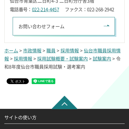
仙台市青葉区二日町4-3 二日町分庁舎3階
電話番号：
022-214-4457
ファクス：022-268-2942
ホーム
>
市政情報
>
職員
>
採用情報
>
仙台市職員採用情
報
>
採用情報
>
採用試験概要・試験案内
>
試験案内
> 令
和8年度仙台市職員採用試験・選考案内
サイトの使い方