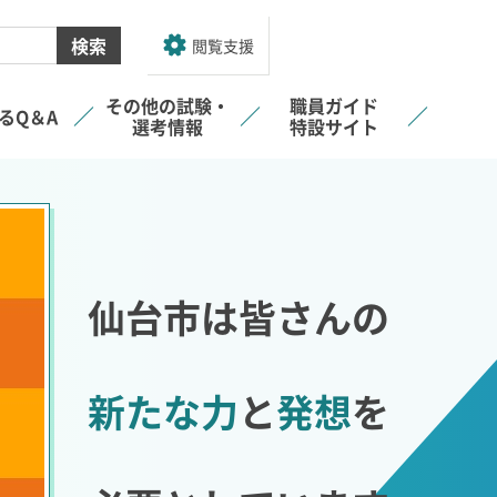
閲覧支援
その他の試験・
職員ガイド
るQ＆A
選考情報
特設サイト
仙台市は皆さんの
新たな力
と
発想
を