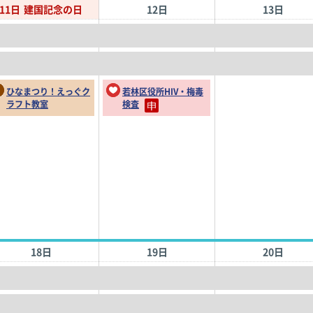
11日
建国記念の日
12日
13日
ひなまつり！えっぐク
若林区役所HIV・梅毒
ラフト教室
検査
18日
19日
20日