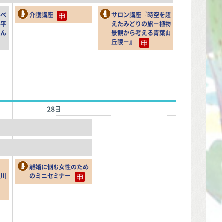
イベ
介護講座
サロン講座『時空を超
、平
えたみどりの旅－植物
せん
景観から考える青葉山
丘陵－』
28日
座
離婚に悩む女性のため
松川
のミニセミナー
」