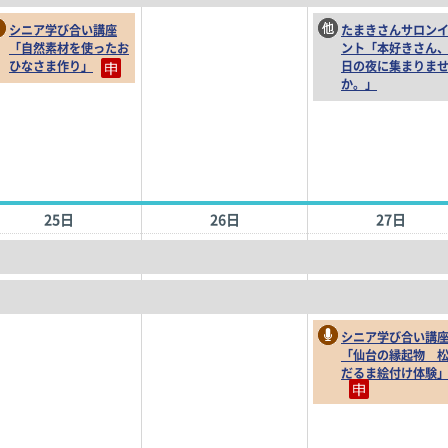
シニア学び合い講座
たまきさんサロン
「自然素材を使ったお
ント「本好きさん
ひなさま作り」
日の夜に集まりま
か。」
25日
26日
27日
シニア学び合い講
「仙台の縁起物 
だるま絵付け体験