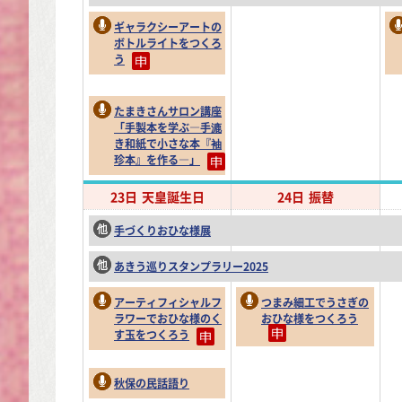
ギャラクシーアートの
ボトルライトをつくろ
う
たまきさんサロン講座
「手製本を学ぶ―手漉
き和紙で小さな本『袖
珍本』を作る―」
23日
天皇誕生日
24日
振替
手づくりおひな様展
あきう巡りスタンプラリー2025
アーティフィシャルフ
つまみ細工でうさぎの
ラワーでおひな様のく
おひな様をつくろう
す玉をつくろう
秋保の民話語り