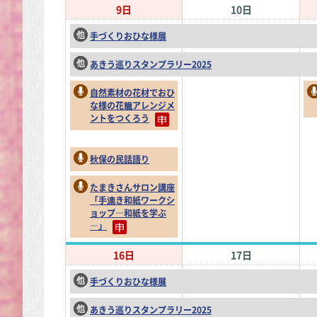
9日
10日
手づくりおひな様展
あきう巡りスタンプラリー2025
自然素材の花材でおひ
な様の花籠アレンジメ
ントをつくろう
秋保の民話語り
たまきさんサロン講座
「手漉き和紙ワークシ
ョップ―和紙を学ぶ
―」
16日
17日
手づくりおひな様展
あきう巡りスタンプラリー2025