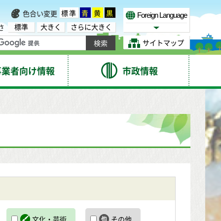
標準
青
黄
黒
色合い変更
Foreign Language
標準
大きく
さらに大きく
さ
Select Language
サイトマップ
事業者向け情報
市政情報
文化・芸術
その他