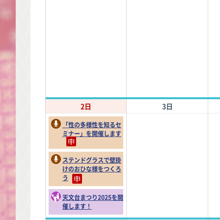
2日
3日
「性の多様性を知るセ
ミナー」を開催します
ステンドグラスで壁掛
けのおひな様をつくろ
う
天文台まつり2025を開
催します！