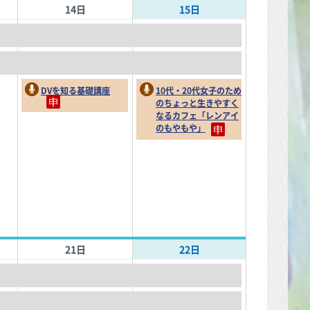
14日
15日
DVを知る基礎講座
10代・20代女子のため
のちょっと生きやすく
なるカフェ「レンアイ
のもやもや」
21日
22日