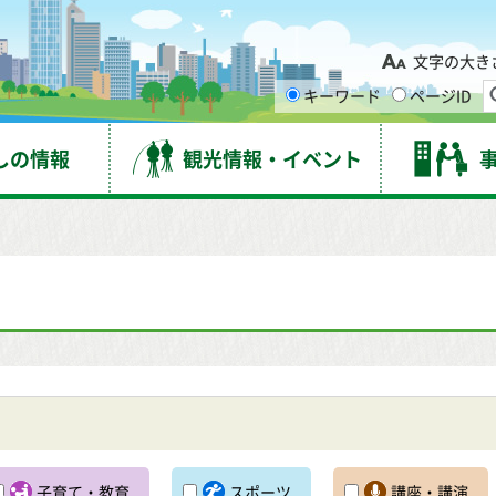
台市
文字の大き
キーワード
ページID
しの情報
観光情報・イベント
子育て・教育
スポーツ
講座・講演