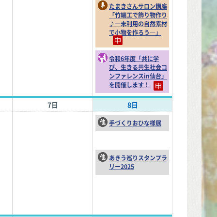
たまきさんサロン講座
「竹細工で飾り物作り
♪―未利用の自然素材
で小物を作ろう―」
令和6年度「共に学
び、生きる共生社会コ
ンファレンスin仙台」
を開催します！
7日
8日
手づくりおひな様展
あきう巡りスタンプラ
リー2025