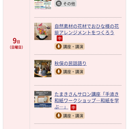
その他
自然素材の花材でおひな様の花
籠アレンジメントをつくろう
9
日
講座・講演
（日曜日）
秋保の民話語り
講座・講演
たまきさんサロン講座「手漉き
和紙ワークショップ―和紙を学
ぶ―」
講座・講演