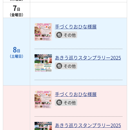
7
日
（金曜日）
手づくりおひな様展
その他
8
日
（土曜日）
あきう巡りスタンプラリー2025
その他
手づくりおひな様展
その他
あきう巡りスタンプラリー2025