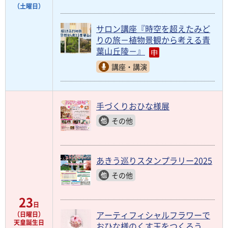
（土曜日）
サロン講座『時空を超えたみど
りの旅－植物景観から考える青
葉山丘陵－』
講座・講演
手づくりおひな様展
その他
あきう巡りスタンプラリー2025
その他
23
日
アーティフィシャルフラワーで
（日曜日）
天皇誕生日
おひな様のくす玉をつくろう