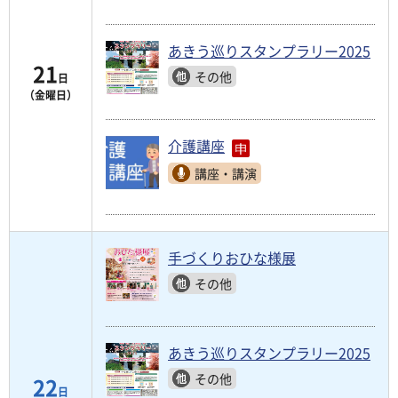
あきう巡りスタンプラリー2025
21
その他
日
（金曜日）
介護講座
講座・講演
手づくりおひな様展
その他
あきう巡りスタンプラリー2025
その他
22
日