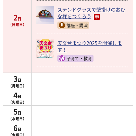
ステンドグラスで壁掛けのおひ
2
な様をつくろう
日
（日曜日）
講座・講演
天文台まつり2025を開催しま
す！
子育て・教育
3
日
（月曜日）
4
日
（火曜日）
5
日
（水曜日）
6
日
（木曜日）