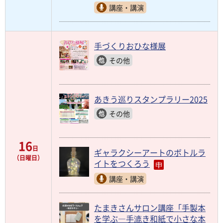
講座・講演
手づくりおひな様展
その他
あきう巡りスタンプラリー2025
その他
16
日
ギャラクシーアートのボトルラ
（日曜日）
イトをつくろう
講座・講演
たまきさんサロン講座「手製本
を学ぶ―手漉き和紙で小さな本