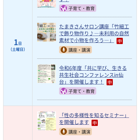
子育て・教育
たまきさんサロン講座「竹細工
で飾り物作り♪―未利用の自然
1
素材で小物を作ろう―」
日
講座・講演
（土曜日）
令和6年度「共に学び、生きる
共生社会コンファレンスin仙
台」を開催します！
子育て・教育
「性の多様性を知るセミナー」
を開催します
講座・講演