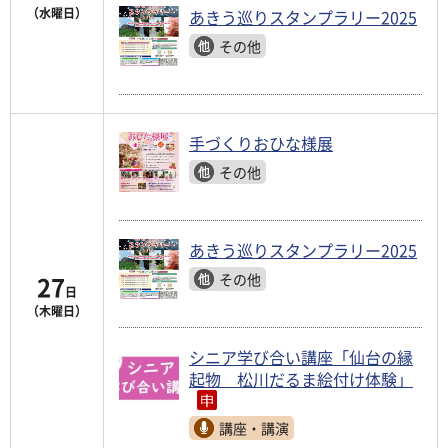
（水曜日）
あきう巡りスタンプラリー2025
その他
手づくりおひな様展
その他
あきう巡りスタンプラリー2025
27
その他
日
（木曜日）
シニア学び合い講座「仙台の縁
起物 松川だるま絵付け体験」
講座・講演