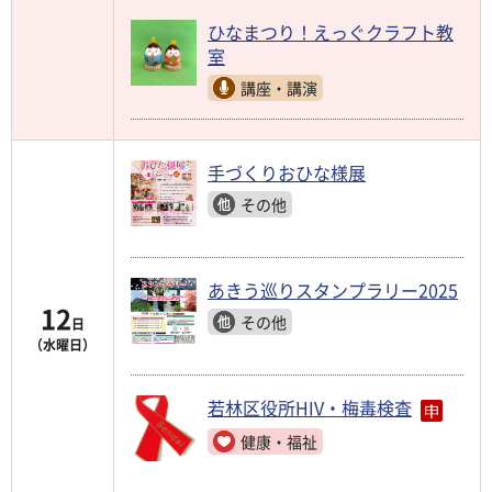
ひなまつり！えっぐクラフト教
室
講座・講演
手づくりおひな様展
その他
あきう巡りスタンプラリー2025
12
その他
日
（水曜日）
若林区役所HIV・梅毒検査
健康・福祉