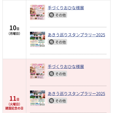
手づくりおひな様展
その他
10
日
（月曜日）
あきう巡りスタンプラリー2025
その他
手づくりおひな様展
その他
あきう巡りスタンプラリー2025
11
日
その他
（火曜日）
建国記念の日