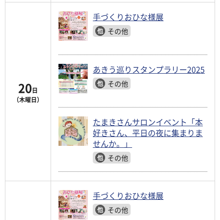
手づくりおひな様展
その他
あきう巡りスタンプラリー2025
その他
20
日
（木曜日）
たまきさんサロンイベント「本
好きさん、平日の夜に集まりま
せんか。」
その他
手づくりおひな様展
その他