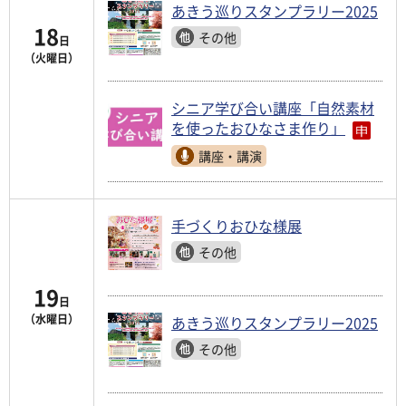
あきう巡りスタンプラリー2025
18
その他
日
（火曜日）
シニア学び合い講座「自然素材
を使ったおひなさま作り」
講座・講演
手づくりおひな様展
その他
19
日
（水曜日）
あきう巡りスタンプラリー2025
その他