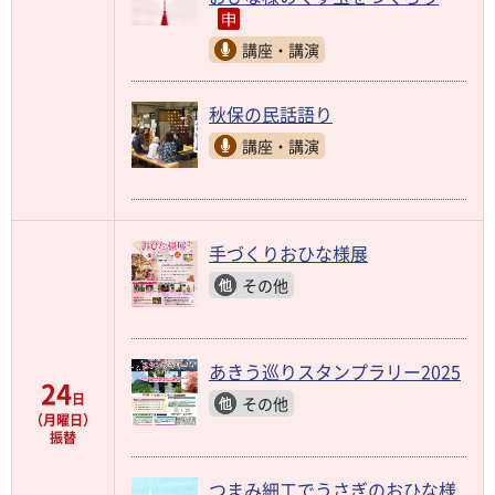
講座・講演
秋保の民話語り
講座・講演
手づくりおひな様展
その他
あきう巡りスタンプラリー2025
24
日
その他
（月曜日）
振替
つまみ細工でうさぎのおひな様