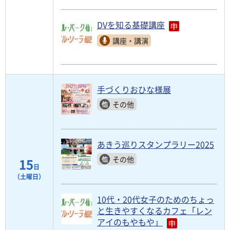
DVを知る基礎講座
講座・講演
手づくりおひな様展
その他
あきう巡りスタンプラリー2025
その他
15
日
（土曜日）
10代・20代女子のためのちょっ
と生きやすくなるカフェ「レン
アイのもやもや」