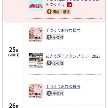
をつくろう
講座・講演
手づくりおひな様展
その他
25
日
（火曜日）
あきう巡りスタンプラリー2025
その他
手づくりおひな様展
その他
26
日