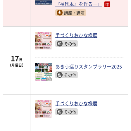
『袖珍本』を作る―」
講座・講演
手づくりおひな様展
その他
17
日
（月曜日）
あきう巡りスタンプラリー2025
その他
手づくりおひな様展
その他