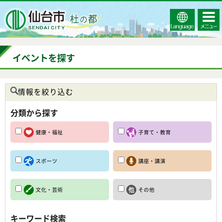
Select
コンテ
仙台市
Language
ンツメ
ニュー
イベントを探す
情報を絞り込む
分類から探す
健康・福祉
子育て・教育
スポーツ
講座・講演
文化・芸術
その他
キーワード検索