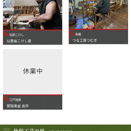
染織
伝統こけし
つる工房つむぎ
玩愚庵こけし屋
江戸独楽
御独楽處 廣井