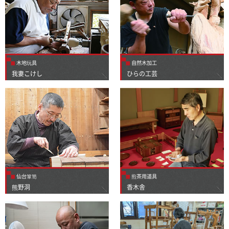
木地玩具
自然木加工
我妻こけし
ひらの工芸
仙台箪笥
煎茶用道具
熊野洞
香木舎