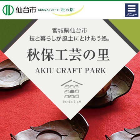
コンテ
仙台市
ンツメ
ニュー
宮城県仙台市 技と暮らしが風土にとけあう処。秋保工
芸の里 AKIU CRAFT PARK