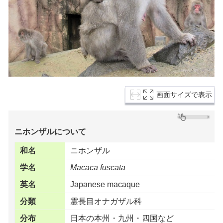
画面サイズで表示
ニホンザルについて
和名
ニホンザル
学名
Macaca fuscata
英名
Japanese macaque
分類
霊長目オナガザル科
分布
日本の本州・九州・四国など