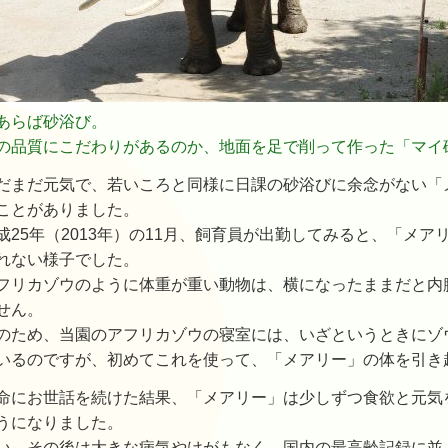
あらば砂浴び。
の品質にこだわりがあるのか、地面を足で削って作った「マイ
だまだ元気で、若いころと同様に日課の砂浴びに余念がない「
ことがありました。
成25年（2013年）の11月、飼育員が出勤してみると、「メ
れない様子でした。
フリカゾウのように体重が重い動物は、横になったままだと内
せん。
のため、当園のアフリカゾウの寝室には、いざというときにゾ
いるのですが、初めてこれを使って、「メアリー」の体を引き
命にお世話を続けた結果、「メアリー」は少しずつ食欲と元気
うになりました。
い、その後は大きな病気やけがもなく、国内の最高齢記録に並