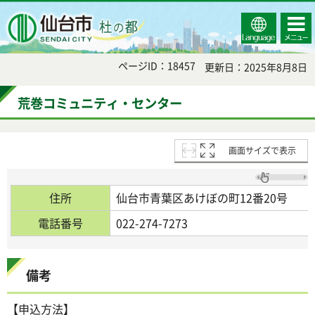
Select
コンテ
仙台市
Language
ンツメ
ニュー
ページID：18457
更新日：2025年8月8日
荒巻コミュニティ・センター
画面サイズで表示
住所
仙台市青葉区あけぼの町12番20号
電話番号
022-274-7273
備考
【申込方法】