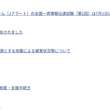
テム（Jアラート）の全国一斉情報伝達試験（第1回）は7月1日
開始されました
を震源とする地震による被害状況等について
援制度・支援手続き
た