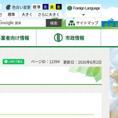
標準
青
黄
黒
色合い変更
Foreign Language
標準
大きく
さらに大きく
さ
Select Language
サイトマップ
事業者向け情報
市政情報
ページID：12394
更新日：2026年6月2日