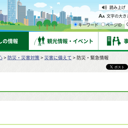
台市
読み上げ
文字の大き
キーワード
ページID
しの情報
観光情報・イベント
心
>
防災・災害対策
>
災害に備えて
> 防災・緊急情報