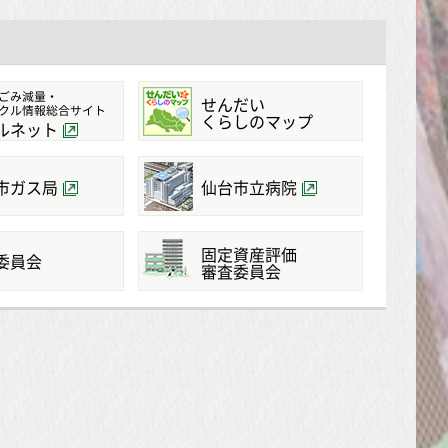
ごみ減量・
せんだい
クル情報総合サイト
くらしのマップ
ルネット
市ガス局
仙台市立病院
固定資産評価
委員会
審査委員会