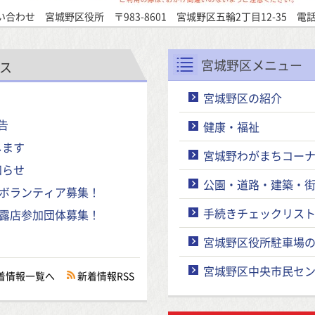
合わせ 宮城野区役所 〒983-8601 宮城野区五輪2丁目12-35 電話
宮城野区メニュー
ス
宮城野区の紹介
告
健康・福祉
します
宮城野わがまちコー
知らせ
公園・道路・建築・
りボランティア募集！
手続きチェックリス
り露店参加団体募集！
宮城野区役所駐車場
宮城野区中央市民セ
着情報一覧へ
新着情報RSS