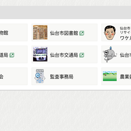
仙台市
物館
仙台市図書館
リサイ
ワケ
道局
仙台市交通局
仙台
会
監査事務局
農業