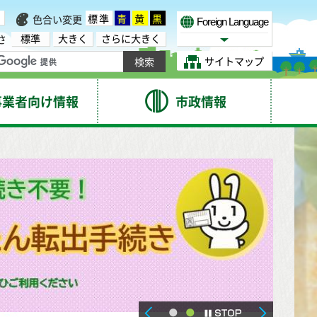
標準
青
黄
黒
色合い変更
Foreign Language
標準
大きく
さらに大きく
さ
Select Language
サイトマップ
事業者向け情報
市政情報