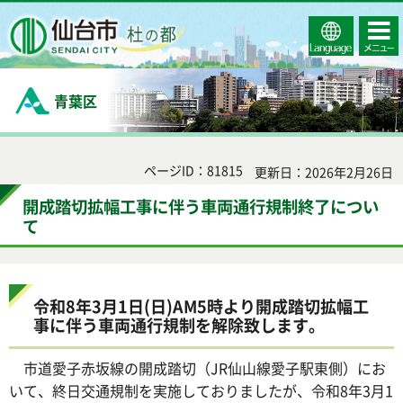
Select
コンテ
仙台市
Language
ンツメ
ニュー
青葉区
ページID：81815
更新日：2026年2月26日
開成踏切拡幅工事に伴う車両通行規制終了につい
て
令和8年3月1日(日)AM5時より開成踏切拡幅工
事に伴う車両通行規制を解除致します。
市道愛子赤坂線の開成踏切（JR仙山線愛子駅東側）にお
いて、終日交通規制を実施しておりましたが、令和8年3月1