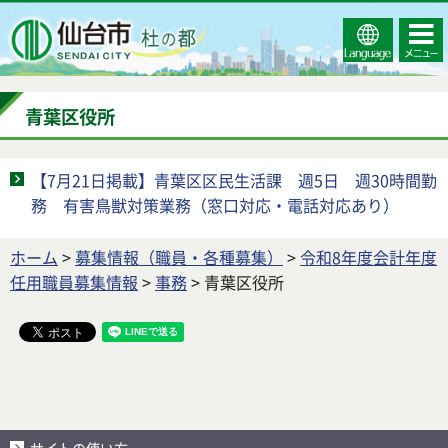
Select
コンテ
仙台市
Language
ンツメ
ニュー
青葉区役所
【7月21日掲載】青葉区区民生活課 週5日 週30時間勤
務 有害鳥獣対策業務（窓口対応・電話対応あり）
ホーム
>
募集情報（職員・各種募集）
>
令和8年度会計年度
任用職員募集情報
>
事務
> 青葉区役所
サイトの使い方