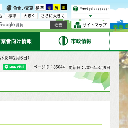
標準
青
黄
黒
色合い変更
Foreign Language
標準
大きく
さらに大きく
さ
Select Language
サイトマップ
事業者向け情報
市政情報
和8年2月6日）
ページID：85044
更新日：2026年3月9日