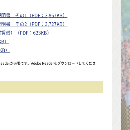
 その1（PDF：3,867KB）
 その2（PDF：3,727KB）
借）（PDF：623KB）
KB）
KB）
aderが必要です。Adobe Readerをダウンロードしてくださ