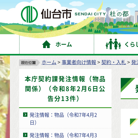
仙
ホーム
くら
ホーム
>
事業者向け情報
>
契約・入札
>
発
本庁契約課発注情報（物品
関係）（令和8年2月6日公
告分13件）
発注情報：物品（令和7年4月2
日）
発注情報：物品（令和7年4月3