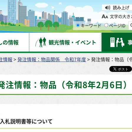
台市
読み上げ
文字の大き
キーワード
ページID
しの情報
観光情報・イベント
注情報
>
発注情報：物品関係 令和7年度
> 発注情報：物品（令
発注情報：物品（令和8年2月6日）
入札説明書等について