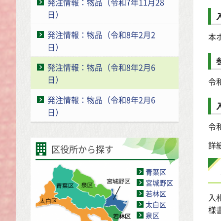
発注情報：物品（令和7年11月28
日）
発注情報：物品（令和8年2月2
本
日）
発注情報：物品（令和8年2月6
日）
令和
発注情報：物品（令和8年2月6
日）
令和
詳
区役所から探す
青葉区
宮城野区
若林区
入
太白区
様
泉区