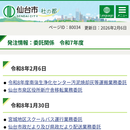
Select
コンテ
仙台市
Language
ンツメ
ニュー
ページID：80034
更新日：2026年2月6日
発注情報：委託関係 令和7年度
令和8年2月6日
令和8年度南蒲生浄化センター汚泥焼却灰等運搬業務委託
仙台市泉区役所新庁舎移転業務委託
令和8年1月30日
宮城地区スクールバス運行業務委託
仙台市政だより及び県政だより配送業務委託