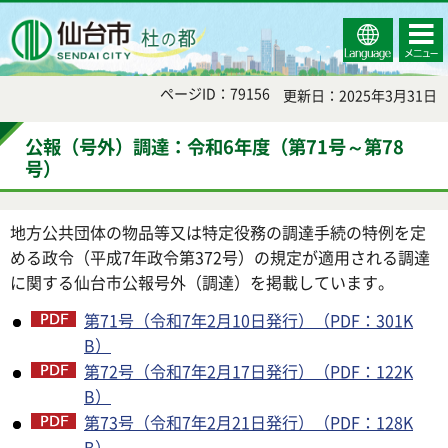
Select
コンテ
仙台市
Language
ンツメ
ニュー
ページID：79156
更新日：2025年3月31日
公報（号外）調達：令和6年度（第71号～第78
号）
地方公共団体の物品等又は特定役務の調達手続の特例を定
める政令（平成7年政令第372号）の規定が適用される調達
に関する仙台市公報号外（調達）を掲載しています。
第71号（令和7年2月10日発行）（PDF：301K
B）
第72号（令和7年2月17日発行）（PDF：122K
B）
第73号（令和7年2月21日発行）（PDF：128K
B）