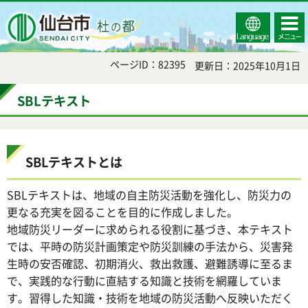
Select
コンテ
仙台市
Language
ンツメ
ニュー
ページID：82395
更新日：2025年10月1日
SBLテキスト
SBLテキストとは
SBLテキストは、地域の自主防災活動を強化し、防災力の
更なる充実を図ることを目的に作成しました。
地域防災リーダーに求められる役割に基づき、本テキスト
では、平時の防災計画策定や防災訓練の手法から、災害発
生時の安否確認、初期消火、救出救護、避難誘導に至るま
で、実践的な行動に直結する知識と技術を網羅していま
す。習得した知識・技術を地域の防災活動へ反映いただく