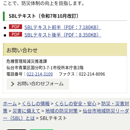
ことで、防災体制の向上を目指します。
SBLテキスト（令和7年10月改訂）
SBLテキスト前半（PDF：7,180KB）
SBLテキスト後半（PDF：8,350KB）
お問い合わせ
危機管理局減災推進課
仙台市青葉区国分町3-7-1市役所本庁舎2階
電話番号：
022-214-3109
ファクス：022-214-8096
ホーム
>
くらしの情報
>
くらしの安全・安心
>
防災・災害対
策
>
災害に備えて
>
地域の防災対策
>
仙台市地域防災リーダ
ー（SBL）とは
> SBLテキスト