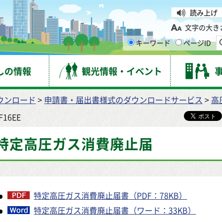
台市
読み上げ
文字の大き
キーワード
ページID
しの情報
観光情報・イベント
ウンロード
>
申請書・届出書様式のダウンロードサービス
>
高
-F16EE
特定高圧ガス消費廃止届
特定高圧ガス消費廃止届書（PDF：78KB）
特定高圧ガス消費廃止届書（ワード：33KB）