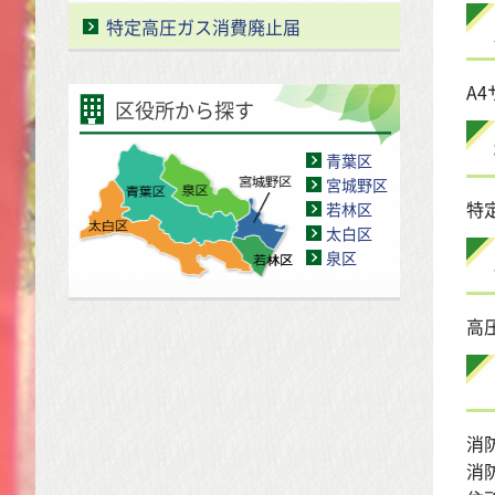
特定高圧ガス消費廃止届
A
区役所から探す
青葉区
宮城野区
特
若林区
太白区
泉区
高
消
消