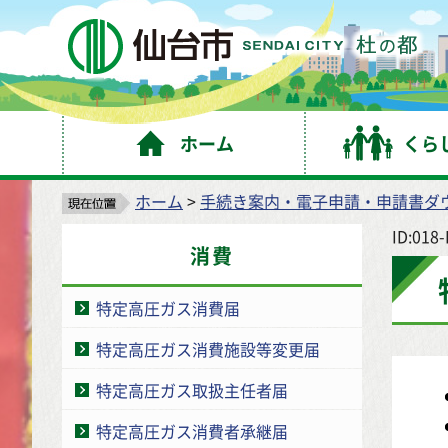
仙
ホーム
くら
ホーム
>
手続き案内・電子申請・申請書ダ
ID:018
消費
特定高圧ガス消費届
特定高圧ガス消費施設等変更届
特定高圧ガス取扱主任者届
特定高圧ガス消費者承継届