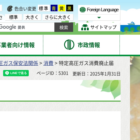
標準
青
黄
黒
色合い変更
Foreign Language
標準
大きく
さらに大きく
さ
Select Language
サイトマップ
事業者向け情報
市政情報
圧ガス保安法関係
>
消費
> 特定高圧ガス消費廃止届
ページID：5301
更新日：2025年1月31日