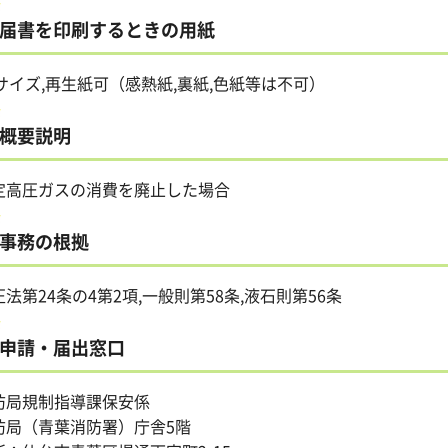
届書を印刷するときの用紙
4サイズ,再生紙可（感熱紙,裏紙,色紙等は不可）
概要説明
定高圧ガスの消費を廃止した場合
事務の根拠
圧法第24条の4第2項,一般則第58条,液石則第56条
申請・届出窓口
防局規制指導課保安係
防局（青葉消防署）庁舎5階