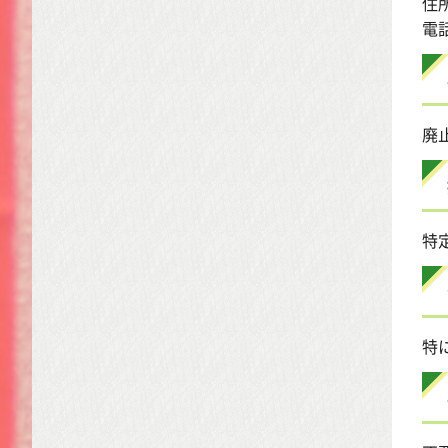
住
電話
廃
特
特