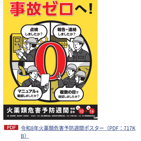
令和8年火薬類危害予防週間ポスター（PDF：717K
B）