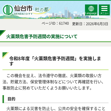
Select
コンテ
仙台市
Language
ンツメ
ニュー
ページID：61740
更新日：2026年6月3日
火薬類危害予防週間の実施について
令和8年度「火薬類危害予防週間」を実施しま
す
この機会を捉え、法令遵守の徹底、火薬類の取扱い方
法、貯蔵方法、保安管理体制などについて再確認を行い、
事故防止に努めていただくようお願いいたします。
目的
火薬類による災害を防止し、公共の安全を確保すること