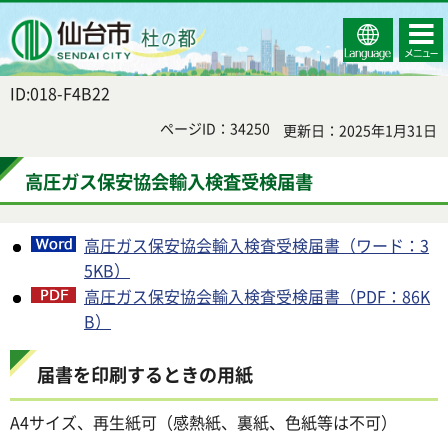
Select
コンテ
仙台市
Language
ンツメ
ニュー
ID:018-F4B22
ページID：34250
更新日：2025年1月31日
高圧ガス保安協会輸入検査受検届書
高圧ガス保安協会輸入検査受検届書（ワード：3
5KB）
高圧ガス保安協会輸入検査受検届書（PDF：86K
B）
届書を印刷するときの用紙
A4サイズ、再生紙可（感熱紙、裏紙、色紙等は不可）