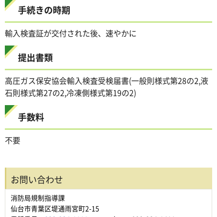
手続きの時期
輸入検査証が交付された後、速やかに
提出書類
高圧ガス保安協会輸入検査受検届書(一般則様式第28の2,液
石則様式第27の2,冷凍側様式第19の2)
手数料
不要
お問い合わせ
消防局規制指導課
仙台市青葉区堤通雨宮町2-15