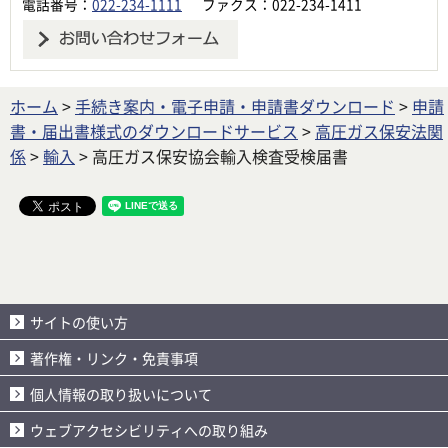
電話番号：
022-234-1111
ファクス：022-234-1411
ホーム
>
手続き案内・電子申請・申請書ダウンロード
>
申請
書・届出書様式のダウンロードサービス
>
高圧ガス保安法関
係
>
輸入
> 高圧ガス保安協会輸入検査受検届書
サイトの使い方
著作権・リンク・免責事項
個人情報の取り扱いについて
ウェブアクセシビリティへの取り組み