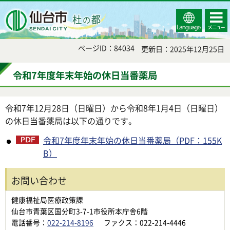
Select
コンテ
仙台市
Language
ンツメ
ニュー
ページID：84034
更新日：2025年12月25日
令和7年度年末年始の休日当番薬局
令和7年12月28日（日曜日）から令和8年1月4日（日曜日）
の休日当番薬局は以下の通りです。
令和7年度年末年始の休日当番薬局（PDF：155K
B）
お問い合わせ
健康福祉局医療政策課
仙台市青葉区国分町3-7-1市役所本庁舎6階
電話番号：
022-214-8196
ファクス：022-214-4446