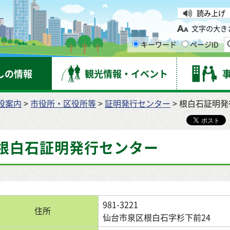
台市
読み上げ
文字の大き
キーワード
ページID
しの情報
観光情報・イベント
設案内
>
市役所・区役所等
>
証明発行センター
> 根白石証明
根白石証明発行センター
981-3221
住所
仙台市泉区根白石字杉下前24