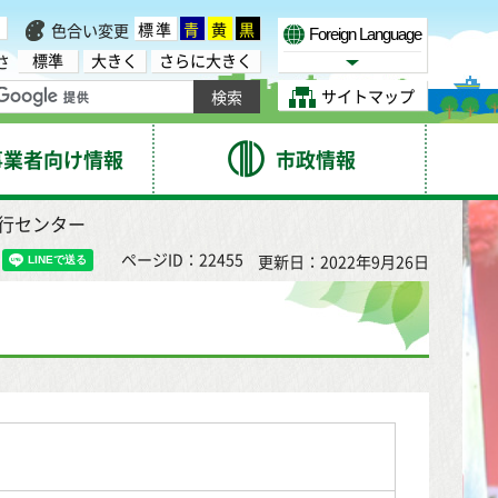
標準
青
黄
黒
色合い変更
Foreign Language
標準
大きく
さらに大きく
さ
Select Language
サイトマップ
事業者向け情報
市政情報
発行センター
ページID：22455
更新日：2022年9月26日