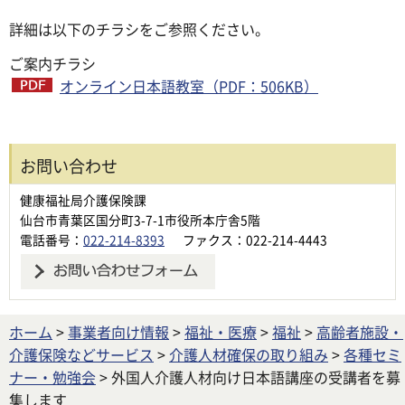
詳細は以下のチラシをご参照ください。
ご案内チラシ
オンライン日本語教室（PDF：506KB）
お問い合わせ
健康福祉局介護保険課
仙台市青葉区国分町3-7-1市役所本庁舎5階
電話番号：
022-214-8393
ファクス：022-214-4443
ホーム
>
事業者向け情報
>
福祉・医療
>
福祉
>
高齢者施設・
介護保険などサービス
>
介護人材確保の取り組み
>
各種セミ
ナー・勉強会
> 外国人介護人材向け日本語講座の受講者を募
集します