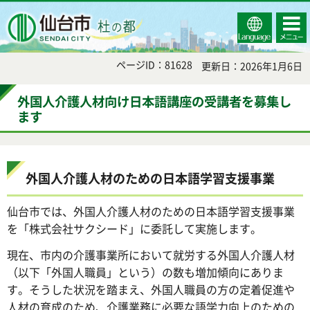
Select
コンテ
仙台市
Language
ンツメ
ニュー
ページID：81628
更新日：2026年1月6日
外国人介護人材向け日本語講座の受講者を募集し
ます
外国人介護人材のための日本語学習支援事業
仙台市では、外国人介護人材のための日本語学習支援事業
を「株式会社サクシード」に委託して実施します。
現在、市内の介護事業所において就労する外国人介護人材
（以下「外国人職員」という）の数も増加傾向にありま
す。そうした状況を踏まえ、外国人職員の方の定着促進や
人材の育成のため、介護業務に必要な語学力向上のための