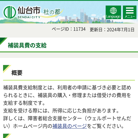
Select
コンテ
仙台市
Language
ンツメ
ニュー
ページID：11734
更新日：2024年7月1日
補装具費の支給
概要
補装具費支給制度とは、利用者の申請に基づき必要と認め
られるときに、補装具の購入・修理または借受けの費用を
支給する制度です。
支給を受ける際には、所得に応じた負担があります。
詳しくは、障害者総合支援センター（ウェルポートせんだ
い）ホームページ内の
補装具のページ
をご覧ください。