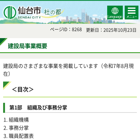
Select
コンテ
仙台市
Language
ンツメ
ニュー
ページID：8268
更新日：2025年10月23日
建設局事業概要
建設局のさまざまな事業を掲載しています（令和7年8月現
在）
＜目次＞
第1部 組織及び事務分掌
組織機構
事務分掌
職員配置表