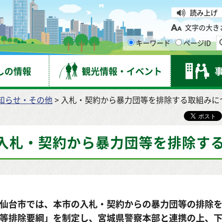
台市
読み上げ
文字の大き
キーワード
ページID
しの情報
観光情報・イベント
知らせ・その他
> 入札・契約から暴力団等を排除する取組みに
入札・契約から暴力団等を排除す
仙台市では、本市の入札・契約からの暴力団等の排除
等排除要綱」を制定し、宮城県警察本部と連携の上、