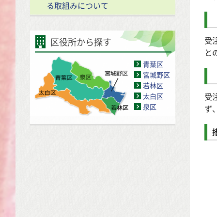
る取組みについて
受
区役所から探す
と
青葉区
宮城野区
若林区
受
太白区
泉区
ず