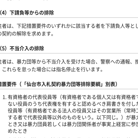
（4）下請負等からの排除
注者は、下記措置要件のいずれかに該当する者を下請負人等と
の契約の解除を求めます。
（5）不当介入の排除
注者は、暴力団等から不当介入を受けた場合、警察への通報、
、これらを怠った場合には指名停止を行います。
措置要件（「仙台市入札契約暴力団等排除要綱」別表）
有資格者の代表役員等（有資格者である個人又は有資格者
ない役員のうち代表権を有すると認めるべき肩書きを付し
役員等（有資格者である法人の役員又はその営業所（常時
する者で代表役員等以外のものをいう。以下同じ。）が暴
とき又は暴力団員若しくは暴力団関係者が事実上経営に参
めたとき