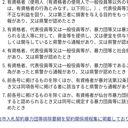
有資格者（使用人（有資格者の使用人で一般役員等以外の
は、有資格者の行為とみなす。以下同じ。）、代表役員等
不正な利益を図り、又は第三者に損害を与える目的をもっ
報があり、又は県警が認めたとき
有資格者、代表役員等又は一般役員等が、暴力団等又は暴
られる法人等に対して、資金等を提供し、又は便宜を供与
しくは関与していると県警から通報があり、又は県警が認
有資格者、代表役員等又は一般役員等が、暴力団等と社会
があり、又は県警が認めたとき
有資格者、代表役員等又は一般役員等が、暴力団等である
為があったと県警から通報があり、又は県警が認めたとき
前各号に掲げるものを除くほか、有資格者が暴対法第32条
き又は同項各号に掲げる者に該当すると県警から通報があ
前各号に掲げるものを除くほか、有資格者が仙台市暴力団
すると認められるとき又は同号に規定する暴力団員等に該
めたとき
台市入札契約暴力団等排除要綱を契約関係規程集に掲載してお