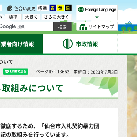
標準
青
黄
黒
色合い変更
Foreign Language
標準
大きく
さらに大きく
さ
Select Language
サイトマップ
事業者向け情報
市政情報
ついて
ページID：13662
更新日：2023年7月3日
る取組みについて
を徹底するため、「仙台市入札契約暴力団
下記の取組みを行っています。