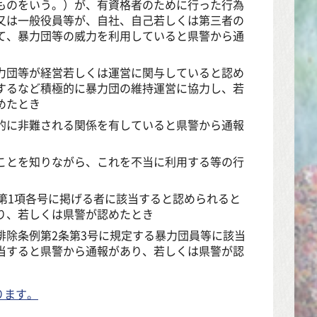
ものをいう。）が、有資格者のために行った行為
又は一般役員等が、自社、自己若しくは第三者の
て、暴力団等の威力を利用していると県警から通
力団等が経営若しくは運営に関与していると認め
するなど積極的に暴力団の維持運営に協力し、若
めたとき
的に非難される関係を有していると県警から通報
ことを知りながら、これを不当に利用する等の行
第1項各号に掲げる者に該当すると認められると
り、若しくは県警が認めたとき
排除条例第2条第3号に規定する暴力団員等に該当
当すると県警から通報があり、若しくは県警が認
ります。