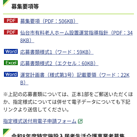
募集要項等
募集要項（PDF：506KB）
仙台市有料老人ホーム設置運営指導指針（PDF：34
8KB）
応募書類様式1（ワード：59KB）
応募書類様式2（エクセル：60KB）
運営計画書（様式第3号）記載要領（ワード：22K
B）
※上記の応募書類については、正本1部をご郵送いただくほ
か、指定様式については併せて電子データについても下記
リンクより送信してください。
指定様式送付用電子申請フォーム
令和8年度特定施設入居者生活介護事業者募集