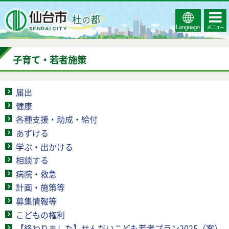
Select
コンテ
仙台市
Language
ンツメ
ニュー
子育て・若者施策
届出
健康
各種支援・助成・給付
あずける
学ぶ・出かける
相談する
病院・救急
計画・施策等
募集情報等
こどもの権利
【終わりました】せんだいこども若者プラン2025（案）