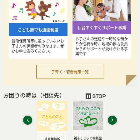
仙台すくすくサポート事業
こども誰でも通園制度
お子さんの送迎や一時的な預か
普段保育所等に通っていないお
りが必要な時、地域の協力会員
子さんの保護者のみなさま、ぜ
からのサポートが受けられる事
ひお申し込みください。
業です
子育て・若者施策一覧
お困りの時は（相談先）
前へ
次へ
こども若者相談支援
親子こころの相談室
こども家庭総合相談
児童相談所
センター