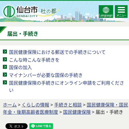
Select
コンテ
仙台市
Language
ンツメ
ニュー
届出・手続き
国民健康保険における郵送での手続きについて
こんな時こんな手続きを
国保の加入
マイナンバーが必要な国保の手続き
国民健康保険の手続きにオンライン申請をご利用くださ
い
ホーム
>
くらしの情報
>
手続きと相談
>
国民健康保険・国民
年金・後期高齢者医療制度
>
国民健康保険
> 届出・手続き