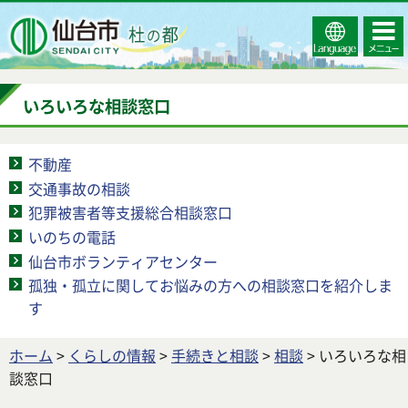
Select
コンテ
仙台市
Language
ンツメ
ニュー
いろいろな相談窓口
不動産
交通事故の相談
犯罪被害者等支援総合相談窓口
いのちの電話
仙台市ボランティアセンター
孤独・孤立に関してお悩みの方への相談窓口を紹介しま
す
ホーム
>
くらしの情報
>
手続きと相談
>
相談
> いろいろな相
談窓口