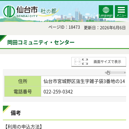
Select
コンテ
仙台市
Language
ンツメ
ニュー
ページID：18473
更新日：2026年6月6日
岡田コミュニティ・センター
画面サイズで表示
住所
仙台市宮城野区蒲生字雑子袋3番地の14
電話番号
022-259-0342
備考
【利用の申込方法】