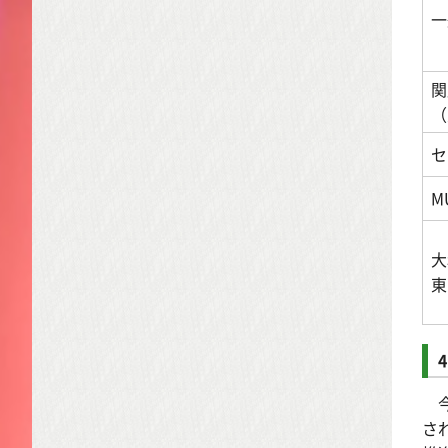
一
関
（
セ
M
大
東
今
さ