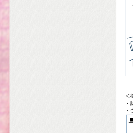
＜
・
・