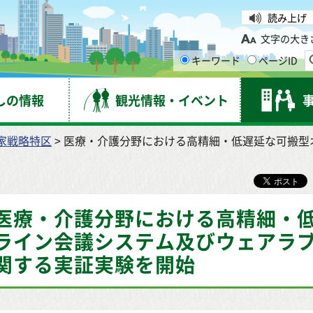
台市
読み上げ
文字の大き
キーワード
ページID
しの情報
観光情報・イベント
家戦略特区
> 医療・介護分野における高精細・低遅延な可搬
医療・介護分野における高精細・
ライン会議システム及びウェアラ
関する実証実験を開始