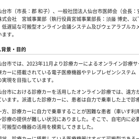
台市（市長：郡 和子）、一般社団法人仙台市医師会（会長：
株式会社 宮城事業部（執行役員宮城事業部長：須藤 博史、以
・低遅延な可搬型オンライン会議システム及びウェアラブルカ
います。
1.背景・目的
台市では、2023年11月より診療カーによるオンライン診療
療カーに搭載されている電子医療機器やテレプレゼンシステム
の実現を目指しています。
台市における診療カーを活用したオンライン診療では、遠方か
ています。派遣した診療カーに、患者は自力で乗車した上で診
方、診療カーに自力で乗車することが困難な患者（車いす利用
ン診療の提供が難しい状況にありました。そこで、自宅内に必
く可搬型の機器の活用を模索してきました。
状、診療カーに搭載している医療機器はすべて可搬型である一