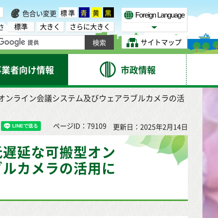
標準
青
黄
黒
色合い変更
Foreign Language
標準
大きく
さらに大きく
さ
Select Language
サイトマップ
事業者向け情報
市政情報
型オンライン会議システム及びウェアラブルカメラの活
ページID：79109
更新日：2025年2月14日
低遅延な可搬型オン
ブルカメラの活用に