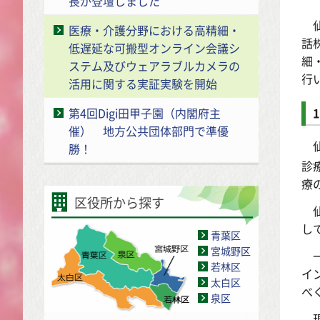
長が登壇しました
仙
医療・介護分野における高精細・
話
低遅延な可搬型オンライン会議シ
細
ステム及びウェアラブルカメラの
行
活用に関する実証実験を開始
第4回Digi田甲子園（内閣府主
催） 地方公共団体部門で準優
仙
勝！
診
療
区役所から探す
仙
し
青葉区
宮城野区
一
若林区
イ
太白区
べ
泉区
現