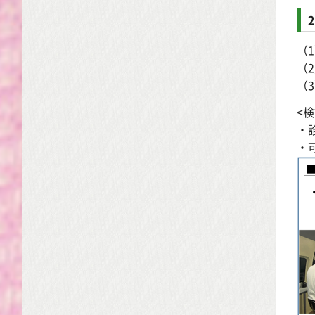
（
（
（
<
・
・