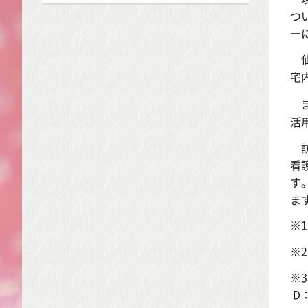
つ
ー
仙
宅
また
活
訪
看
す
ま
※
※
※
D：