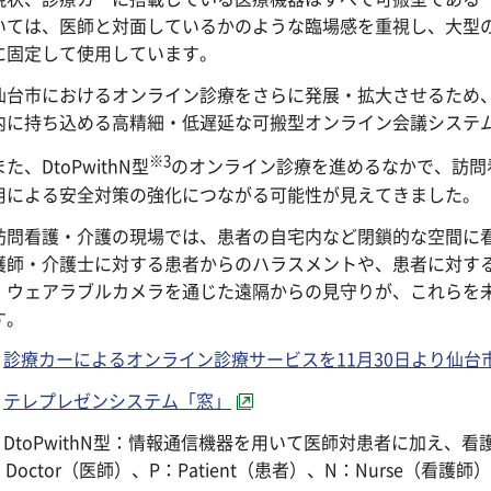
いては、医師と対面しているかのような臨場感を重視し、大型
に固定して使用しています。
台市におけるオンライン診療をさらに発展・拡大させるため、
内に持ち込める高精細・低遅延な可搬型オンライン会議システ
※3
、DtoPwithN型
のオンライン診療を進めるなかで、訪問
用による安全対策の強化につながる可能性が見えてきました。
問看護・介護の現場では、患者の自宅内など閉鎖的な空間に看
護師・介護士に対する患者からのハラスメントや、患者に対す
。ウェアラブルカメラを通じた遠隔からの見守りが、これらを
す。
1
診療カーによるオンライン診療サービスを11月30日より仙台
2
テレプレゼンシステム「窓」
3 DtoPwithN型：情報通信機器を用いて医師対患者に加え、
Doctor（医師）、P：Patient（患者）、N：Nurse（看護師）