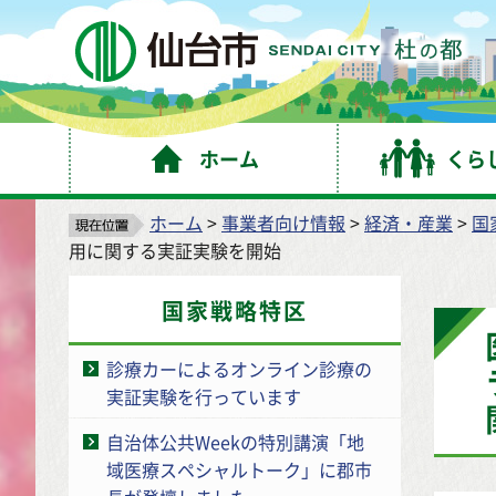
仙
ホーム
くら
ホーム
>
事業者向け情報
>
経済・産業
>
国
用に関する実証実験を開始
国家戦略特区
診療カーによるオンライン診療の
実証実験を行っています
自治体公共Weekの特別講演「地
域医療スペシャルトーク」に郡市